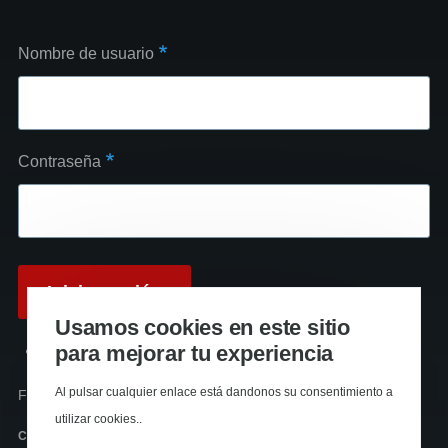
Nombre de usuario
Contraseña
Usamos cookies en este sitio
para mejorar tu experiencia
Reinicializar su contraseña
Al pulsar cualquier enlace está dandonos su consentimiento a
Funciona con
Drupal
utilizar cookies..
Canal RSS