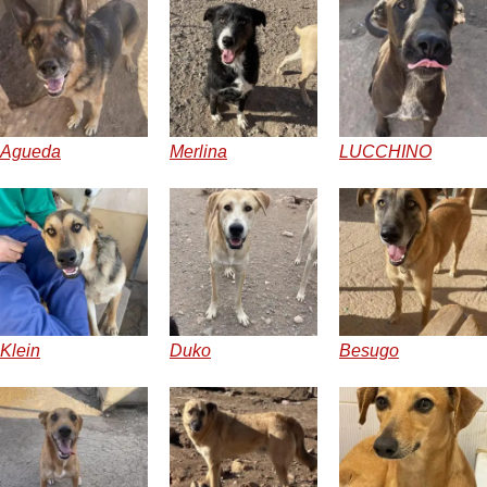
Agueda
Merlina
LUCCHINO
Klein
Duko
Besugo