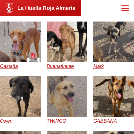
Pasar al contenido principal
La Huella Roja Almería
Menú
Castaña
Buenafuente
Mark
Owen
TWINGO
GABBANA