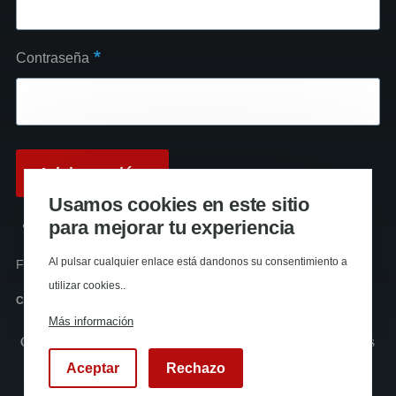
Contraseña
Usamos cookies en este sitio
para mejorar tu experiencia
Reinicializar su contraseña
Al pulsar cualquier enlace está dandonos su consentimiento a
Funciona con
Drupal
utilizar cookies..
Canal RSS
Más información
Copyright © La huella roja Almería (2024). Todos los derechos
reservados
Aceptar
Rechazo