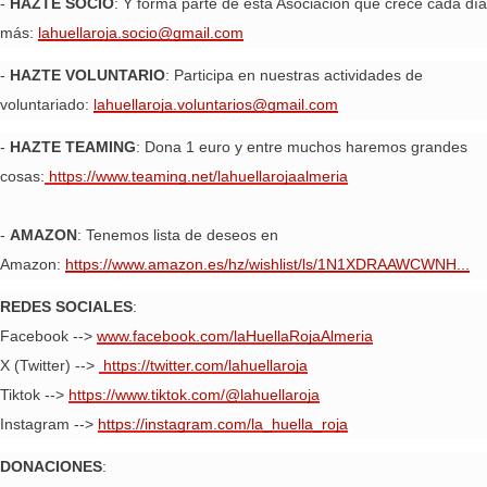
-
HAZTE SOCIO
: Y forma parte de esta Asociación que crece cada día
más:
lahuellaroja.socio@gmail.com
-
HAZTE VOLUNTARIO
: Participa en nuestras actividades de
voluntariado:
lahuellaroja.voluntarios@gmail.com
-
HAZTE TEAMING
: Dona 1 euro y entre muchos haremos grandes
cosas:
https://www.teaming.net/lahuellarojaalmeria
-
AMAZON
: Tenemos lista de deseos en
Amazon:
https://www.amazon.es/hz/wishlist/ls/1N1XDRAAWCWNH...
REDES SOCIALES
:
Facebook -->
www.facebook.com/laHuellaRojaAlmeria
X (Twitter) -->
https://twitter.com/lahuellaroja
Tiktok -->
https://www.tiktok.com/@lahuellaroja
Instagram -->
https://instagram.com/la_huella_roja
DONACIONES
: