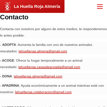
Pasar al contenido principal
La Huella Roja Almería
Menú
Contacto
Contacta con nosotros por alguno de estos medios, te responderemos
lo antes posible:
-
ADOPTA
: Aumenta la familia con uno de nuestros animales
rescatados:
lahuellaroja.almeria@gmail.com
- ACOGE
: Ofrece tu hogar temporalmente a un animal
necesitado:
lahuellaroja.casasdeacogida@gmail.com
- DONA
:
lahuellaroja.almeria@gmail.com
-
APADRINA
: Ayuda económicamente a un animal mientras esté con
nosotros:
lahuellaroja.colaboracion@gmail.com