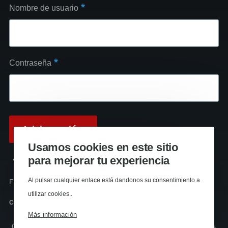
Nombre de usuario
Contraseña
Usamos cookies en este sitio
para mejorar tu experiencia
Reinicializar su contraseña
Al pulsar cualquier enlace está dandonos su consentimiento a
Funciona con
Drupal
utilizar cookies..
Canal RSS
Más información
Copyright © La huella roja Almería (2024). Todos los derechos