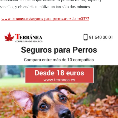
sencillo, y obtendrás tu póliza en tan sólo dos minutos.
www.terranea.es/seguros-para-perros.aspx?col=0372