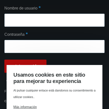
Nombre de usuario
Contraseña
Usamos cookies en este sitio
para mejorar tu experiencia
Reinicializar su contraseña
Al pulsar cualquier enlace está dandonos su consentimiento a
Funciona con
Drupal
utilizar cookies..
Canal RSS
Más información