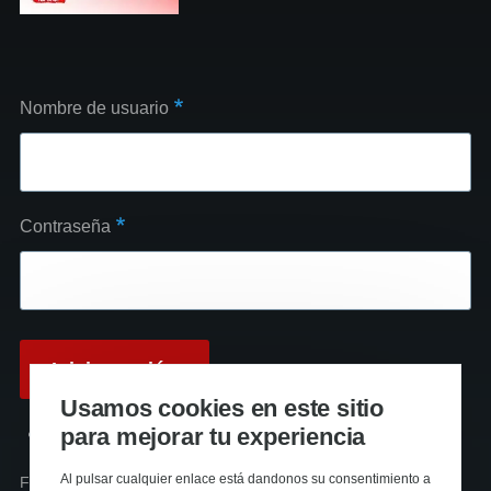
Nombre de usuario
Contraseña
Usamos cookies en este sitio
para mejorar tu experiencia
Reinicializar su contraseña
Al pulsar cualquier enlace está dandonos su consentimiento a
Funciona con
Drupal